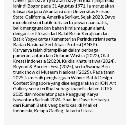
Dave Tjoa Dave Tjoa atau Davy Jermia Tjahjamulia
lahir di Bogor pada 31 Agustus 1971. Ia merupakan
lulusan Sarjana Akuntansi dari Universitas Fresno
State, California, Amerika Serikat. Sejak 2023, Dave
menekuni seni batik tulis serta pewarnaan batik,
baik menggunakan bahan kimia maupun alami,
dengan sertifikasi dari Balai Besar Kerajinan dan
Batik Yogyakarta (Kementerian Perindustrian) serta
Badan Nasional Sertifikasi Profesi (BNSP).
Karyanya telah ditampilkan dalam berbagai
pameran, antara lain Gelaran Wastra (2022), Giat
Kreasi Indonesia (2023), Kukila Khatulistiwa (2024),
Beyond & Borders Fest (2025), serta Swarna Biru
trunk show di Museum Nasional (2025). Pada tahun
2025, ia meraih penghargaan Winner Batik Design
Contest Singapore yang diselenggarakan di ION Art
Gallery, serta terlibat sebagai panelis dalam JITEX
2025 dan moderator pada Panggung Karya
Nusantara Sarinah 2024. Saat ini, Dave berkarya
dari Rumah Batik yang berlokasi di Mall of
Indonesia, Kelapa Gading, Jakarta Utara