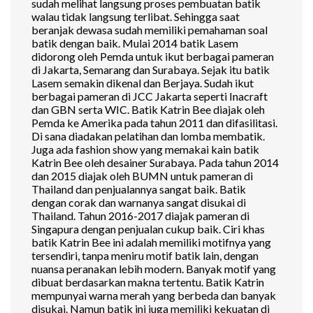
sudah melihat langsung proses pembuatan batik
walau tidak langsung terlibat. Sehingga saat
beranjak dewasa sudah memiliki pemahaman soal
batik dengan baik. Mulai 2014 batik Lasem
didorong oleh Pemda untuk ikut berbagai pameran
di Jakarta, Semarang dan Surabaya. Sejak itu batik
Lasem semakin dikenal dan Berjaya. Sudah ikut
berbagai pameran di JCC Jakarta seperti Inacraft
dan GBN serta WIC. Batik Katrin Bee diajak oleh
Pemda ke Amerika pada tahun 2011 dan difasilitasi.
Di sana diadakan pelatihan dan lomba membatik.
Juga ada fashion show yang memakai kain batik
Katrin Bee oleh desainer Surabaya. Pada tahun 2014
dan 2015 diajak oleh BUMN untuk pameran di
Thailand dan penjualannya sangat baik. Batik
dengan corak dan warnanya sangat disukai di
Thailand. Tahun 2016-2017 diajak pameran di
Singapura dengan penjualan cukup baik. Ciri khas
batik Katrin Bee ini adalah memiliki motifnya yang
tersendiri, tanpa meniru motif batik lain, dengan
nuansa peranakan lebih modern. Banyak motif yang
dibuat berdasarkan makna tertentu. Batik Katrin
mempunyai warna merah yang berbeda dan banyak
disukai. Namun batik ini juga memiliki kekuatan di