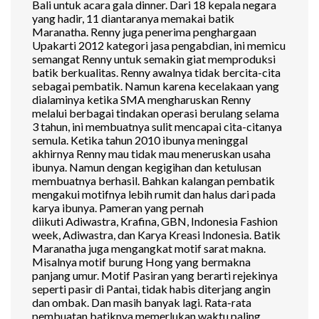
Bali untuk acara gala dinner. Dari 18 kepala negara
yang hadir, 11 diantaranya memakai batik
Maranatha. Renny juga penerima penghargaan
Upakarti 2012 kategori jasa pengabdian, ini memicu
semangat Renny untuk semakin giat memproduksi
batik berkualitas. Renny awalnya tidak bercita-cita
sebagai pembatik. Namun karena kecelakaan yang
dialaminya ketika SMA mengharuskan Renny
melalui berbagai tindakan operasi berulang selama
3 tahun, ini membuatnya sulit mencapai cita-citanya
semula. Ketika tahun 2010 ibunya meninggal
akhirnya Renny mau tidak mau meneruskan usaha
ibunya. Namun dengan kegigihan dan ketulusan
membuatnya berhasil. Bahkan kalangan pembatik
mengakui motifnya lebih rumit dan halus dari pada
karya ibunya. Pameran yang pernah
diikuti Adiwastra, Krafina, GBN, Indonesia Fashion
week, Adiwastra, dan Karya Kreasi Indonesia. Batik
Maranatha juga mengangkat motif sarat makna.
Misalnya motif burung Hong yang bermakna
panjang umur. Motif Pasiran yang berarti rejekinya
seperti pasir di Pantai, tidak habis diterjang angin
dan ombak. Dan masih banyak lagi. Rata-rata
pembuatan batiknya memerlukan waktu paling