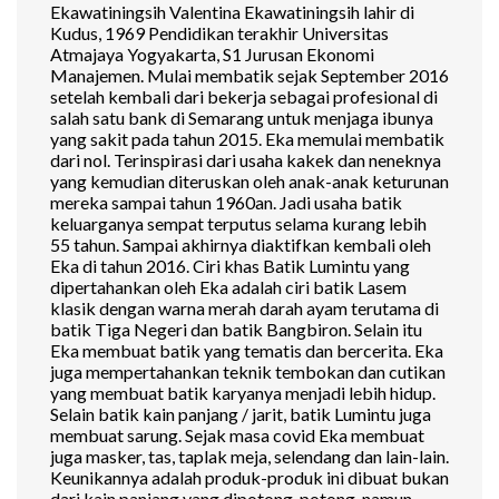
Ekawatiningsih Valentina Ekawatiningsih lahir di
Kudus, 1969 Pendidikan terakhir Universitas
Atmajaya Yogyakarta, S1 Jurusan Ekonomi
Manajemen. Mulai membatik sejak September 2016
setelah kembali dari bekerja sebagai profesional di
salah satu bank di Semarang untuk menjaga ibunya
yang sakit pada tahun 2015. Eka memulai membatik
dari nol. Terinspirasi dari usaha kakek dan neneknya
yang kemudian diteruskan oleh anak-anak keturunan
mereka sampai tahun 1960an. Jadi usaha batik
keluarganya sempat terputus selama kurang lebih
55 tahun. Sampai akhirnya diaktifkan kembali oleh
Eka di tahun 2016. Ciri khas Batik Lumintu yang
dipertahankan oleh Eka adalah ciri batik Lasem
klasik dengan warna merah darah ayam terutama di
batik Tiga Negeri dan batik Bangbiron. Selain itu
Eka membuat batik yang tematis dan bercerita. Eka
juga mempertahankan teknik tembokan dan cutikan
yang membuat batik karyanya menjadi lebih hidup.
Selain batik kain panjang / jarit, batik Lumintu juga
membuat sarung. Sejak masa covid Eka membuat
juga masker, tas, taplak meja, selendang dan lain-lain.
Keunikannya adalah produk-produk ini dibuat bukan
dari kain panjang yang dipotong-potong, namun