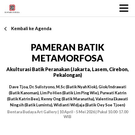
Kembali ke Agenda
PAMERAN BATIK
METAMORFOSA
Akulturasi Batik Peranakan (Jakarta, Lasem, Cirebon,
Pekalongan)
Dave Tjoa, Dr. Sulistyono, M.Sc (Batik Nyah Kiok), Giok/Indrawati
(Batik Kanoman), Lim Po Hien (Batik Lim Ping Wie), Purwati Katrin
(Batik Katrin Bee), Renny Ong (Batik Maranatha), Valentina Ekawati
Ningsih (Batik Lumintu), Widianti Widjaja (Batik Oey Soe Tjoen)
Bentara Budaya Art Gallery | 10 April - 5 Mei 2026 | Pukul 10.00-17.00
WIB