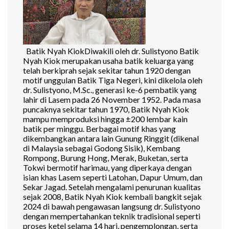
Batik Nyah KiokDiwakili oleh dr. Sulistyono Batik
Nyah Kiok merupakan usaha batik keluarga yang
telah berkiprah sejak sekitar tahun 1920 dengan
motif unggulan Batik Tiga Negeri, kini dikelola oleh
dr. Sulistyono, M.Sc., generasi ke-6 pembatik yang
lahir di Lasem pada 26 November 1952. Pada masa
puncaknya sekitar tahun 1970, Batik Nyah Kiok
mampu memproduksi hingga ±200 lembar kain
batik per minggu. Berbagai motif khas yang
dikembangkan antara lain Gunung Ringgit (dikenal
di Malaysia sebagai Godong Sisik), Kembang
Rompong, Burung Hong, Merak, Buketan, serta
Tokwi bermotif harimau, yang diperkaya dengan
isian khas Lasem seperti Latohan, Dapur Umum, dan
Sekar Jagad. Setelah mengalami penurunan kualitas
sejak 2008, Batik Nyah Kiok kembali bangkit sejak
2024 di bawah pengawasan langsung dr. Sulistyono
dengan mempertahankan teknik tradisional seperti
proses ketel selama 14 hari, pengemplongan, serta