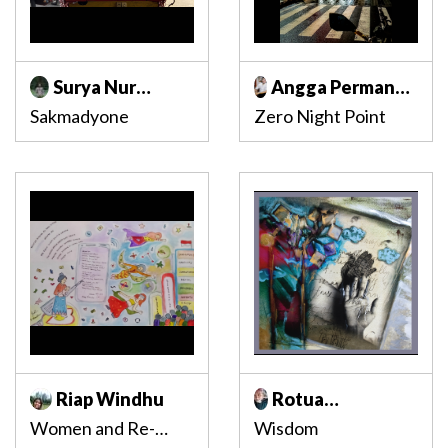
Surya Nur
Angga Permana
Indrawan
Adhikaputra
Sakmadyone
Zero Night Point
Riap Windhu
Rotua
Magdalena P.
Women and Re-
Wisdom
Agung