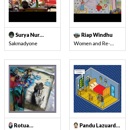
Surya Nur
Riap Windhu
Indrawan
Sakmadyone
Women and Re-
identity
Rotua
Pandu Lazuardy