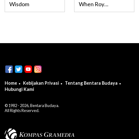
Magdalena P.
Patriari
Wisdom
When Roy
Agung
Lichtenstein
Repainting Van
Gogh 1888 The
Bedroom
Infographic
Home
Kebijakan Privasi
Tentang Bentara Budaya
Hubungi Kami
© 1982 - 2026, Bentara Budaya.
All Rights Reserved.