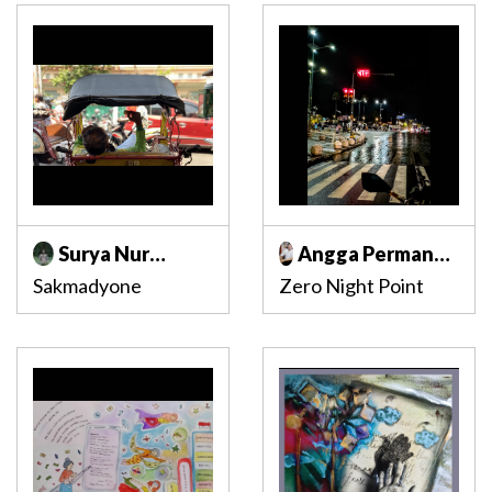
Surya Nur
Angga Permana
Indrawan
Adhikaputra
Sakmadyone
Zero Night Point