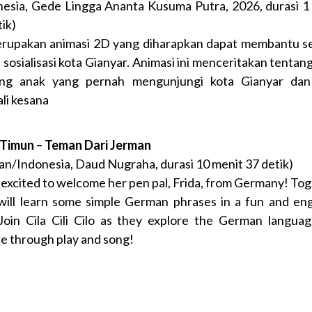
nesia, Gede Lingga Ananta Kusuma Putra, 2026, durasi 1
ik)
erupakan animasi 2D yang diharapkan dapat membantu s
 sosialisasi kota Gianyar. Animasi ini menceritakan tentang
ng anak yang pernah mengunjungi kota Gianyar dan
li kesana
Timun – Teman Dari Jerman
an/Indonesia, Daud Nugraha, durasi 10 menit 37 detik)
is excited to welcome her pen pal, Frida, from Germany! Tog
will learn some simple German phrases in a fun and en
Join Cila Cili Cilo as they explore the German langua
re through play and song!