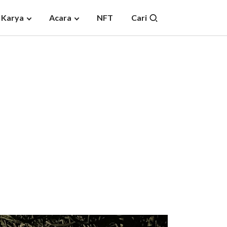
 Karya
Acara
NFT
Cari