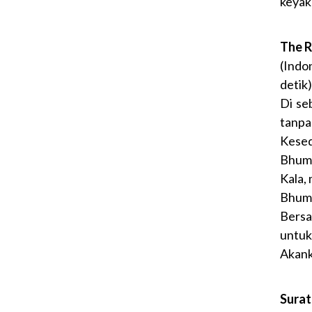
keyak
The R
(Indo
detik)
Di se
tanpa
Kese
Bhumi
Kala, 
Bhum
Bersa
untuk
Akank
Surat