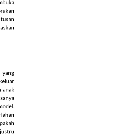
embuka
orakan
utusan
askan
A yang
keluar
a anak
ksanya
model.
rlahan
apakah
justru