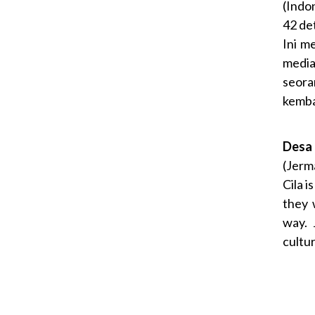
(Indo
42 det
Ini m
media
seora
kemba
Desa 
(Jerm
Cila 
they 
way. 
cultu