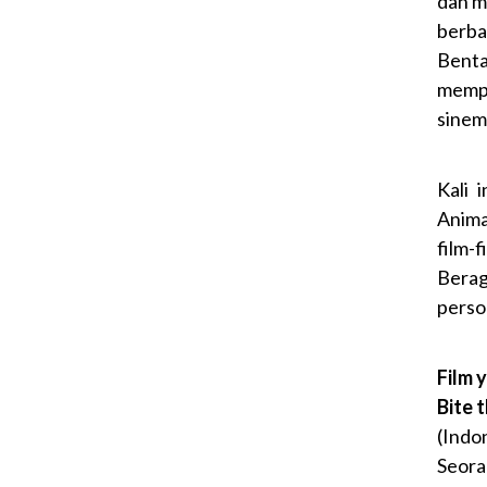
dan m
berba
Bent
mempe
sinem
Kali 
Anima
film-
Bera
person
Film 
Bite 
(Indo
Seora