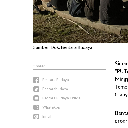
Sumber: Dok. Bentara Budaya
Sinem
“PUT
Mingg
Bentara Budaya
Tempa
Bentarabudaya
Gianya
Bentara Budaya Official
WhatsApp
Bentar
Email
progr