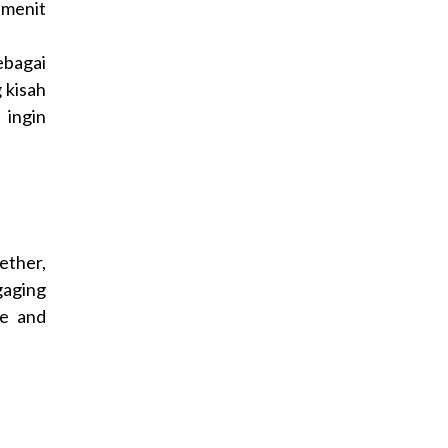
 menit
ebagai
 kisah
 ingin
ether,
gaging
ge and