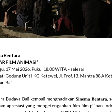
a Bentara
AR FILM ANIMASI”
u, 17 Mei 2026, Pukul 18.00 WITA – selesai
t: Gedung Unit I KG Ketewel, Jl. Prof. IB. Mantra 88 A Ke
r, Bali
a Budaya Bali kembali menghadirkan 𝐒𝐢𝐧𝐞𝐦𝐚 𝐁𝐞𝐧𝐭𝐚𝐫𝐚,
am apresiasi yang mengetengahkan film-film pilihan Ind