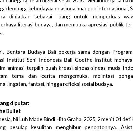
ancanegara, telah digelar sejak 2010. Melalui kerja sama 
gai lembaga kebudayaan nasional maupun internasional, 
ara diniatkan sebagai ruang untuk memperluas waw
rkaya literasi budaya, dan membuka apresiasi publik te
a.
ini, Bentara Budaya Bali bekerja sama dengan Program
si Institut Seni Indonesia Bali Goethe-Institut menay
film animasi terpilih buah kreasi sineas-sineas muda Indo
gam tema dan cerita mengemuka, melintasi penga
al, ingatan, fantasi, hingga refleksi sosial budaya.
yang diputar:
the Bullet
nesia, Ni Luh Made Bindi Hita Graha, 2025, 2 menit 01 deti
ng pesulap kesulitan menghibur penontonnya. Asis