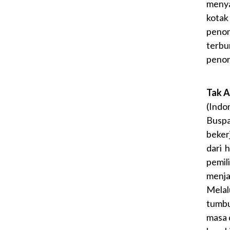
menya
kotak
penon
terb
penon
Tak A
(Indo
Buspa
beker
dari 
pemil
menja
Melal
tumbu
masa 