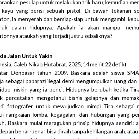
rankan pesulap untuk melakukan trik baru, kemudian m
 kayu yang berisi sebuah pistol. Di bawah tekanan s
ton, ia menyerah dan bersiap-siap untuk mengambil kep
uruk dalam hidupnya. Apakah ia akan mampu memu
tonnya ataukah yang terjadi justru sebaliknya?
da Jalan Untuk Yakin
nesia, Caleb Nikao Hutabrat, 2025, 14 menit 22 detik)
tar Denpasar tahun 2009, Baskara adalah siswa SM
ja sebagai paparazi ilegal demi mengumpulkan uang dan 
hidup miskin yang ia benci. Hidupnya berubah ketika Tir
ik percetakan mengetahui bisnis gelapnya dan mema
di fotografer untuk mewujudkan mimpi Tira sebagai 
ui rangkaian lomba, kegagalan, dan hubungan yang pe
h, Baskara mulai meragukan prinsip hidupnya sendiri: 
depan benar-benar bisa diraih tanpa kehilangan arah, atau 