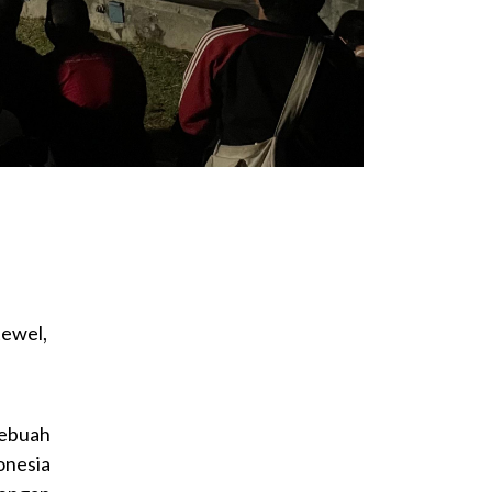
tewel,
 sebuah
onesia