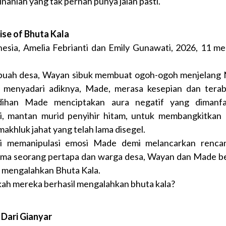
inanlah yang tak pernah punya jalan pasti.
ise of Bhuta Kala
nesia, Amelia Febrianti dan Emily Gunawati, 2026, 11 me
buah desa, Wayan sibuk membuat ogoh-ogoh menjelang 
 menyadari adiknya, Made, merasa kesepian dan terab
dihan Made menciptakan aura negatif yang dimanfa
, mantan murid penyihir hitam, untuk membangkitkan
makhluk jahat yang telah lama disegel.
i memanipulasi emosi Made demi melancarkan rencan
ma seorang pertapa dan warga desa, Wayan dan Made b
 mengalahkan Bhuta Kala.
ah mereka berhasil mengalahkan bhuta kala?
 Dari Gianyar