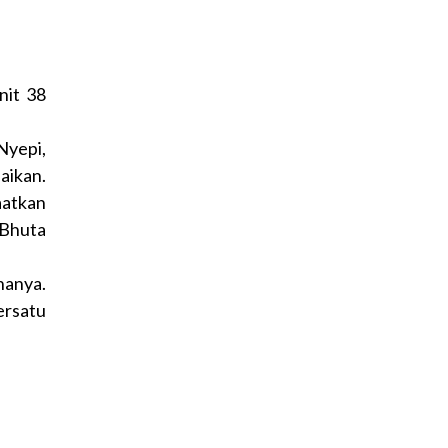
nit 38
Nyepi,
aikan.
atkan
 Bhuta
anya.
ersatu