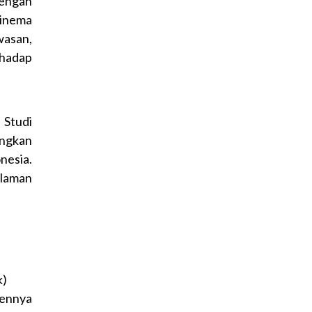
dengan
Sinema
asan,
rhadap
 Studi
angkan
nesia.
laman
k)
tennya