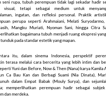
 seni rupa, tubuh perempuan tidak lagi sekadar hadir s
k visual, tetapi sebagai medium untuk menyamp
laman, ingatan, dan refleksi personal. Praktik artisti
puan perupa seperti Arahmaiani, Melati Suryodarmo
asih, Mangku Muriati, Nyoman Sani, hingga Citra S
rlihatkan bagaimana tubuh menjadi ruang ekspresi yang
u tunduk pada standar estetik yang mapan.
tara itu, dalam sinema Indonesia, perspektif per
in terasa melalui cara bercerita yang lebih intim dan ber
seperti Yuni dan Before, Now & Then (Nana) karya Kamila A
n Ca Bau Kan dan Berbagi Suami (Nia Dinata), Marl
nuh dalam Empat Babak (Mouly Surya), dan sejumla
ya; memperlihatkan perempuan hadir sebagai subje
m dan merdeka.