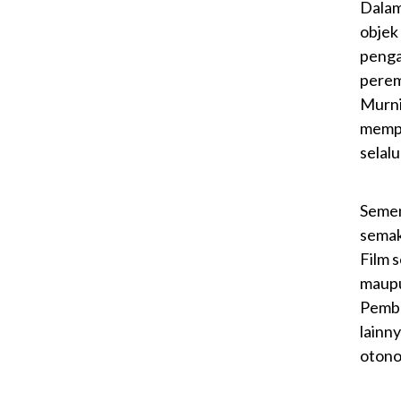
Dalam
obje
penga
perem
Murni
mempe
selal
Semen
semak
Film 
maupu
Pembu
lainn
otono