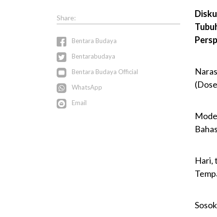
Disku
Tubuh
Persp
Bentara Budaya
Bentarabudaya
Naras
Bentara Budaya Official
(Dose
WhatsApp
Email
Moder
Bahas
Hari,
Tempa
Sosok