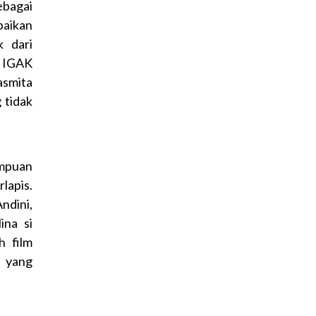
ebagai
aikan
k dari
, IGAK
asmita
 tidak
empuan
lapis.
ndini,
ina si
h film
k yang