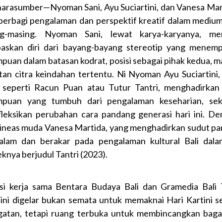
narasumber—Nyoman Sani, Ayu Suciartini, dan Vanesa Ma
berbagi pengalaman dan perspektif kreatif dalam medium
ng-masing. Nyoman Sani, lewat karya-karyanya, me
askan diri dari bayang-bayang stereotip yang menem
puan dalam batasan kodrat, posisi sebagai pihak kedua, 
tan citra keindahan tertentu. Ni Nyoman Ayu Suciartini,
 seperti Racun Puan atau Tutur Tantri, menghadirkan
puan yang tumbuh dari pengalaman keseharian, sek
leksikan perubahan cara pandang generasi hari ini. De
sineas muda Vanesa Martida, yang menghadirkan sudut p
lam dan berakar pada pengalaman kultural Bali dala
knya berjudul Tantri (2023).
si kerja sama Bentara Budaya Bali dan Gramedia Bali
ini digelar bukan semata untuk memaknai Hari Kartini s
gatan, tetapi ruang terbuka untuk membincangkan bag