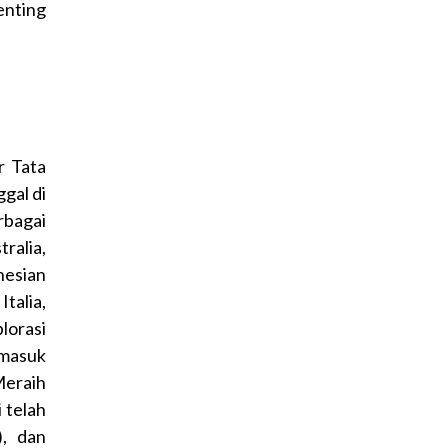
enting
r Tata
ggal di
rbagai
ralia,
nesian
talia,
lorasi
rmasuk
Meraih
 telah
), dan