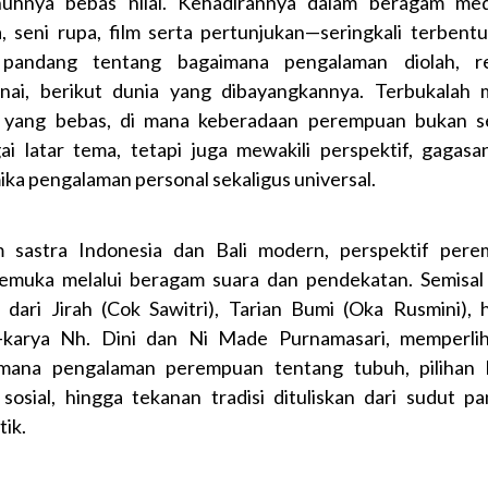
nuhnya bebas nilai. Kehadirannya dalam beragam me
a, seni rupa, film serta pertunjukan—seringkali terbentu
 pandang tentang bagaimana pengalaman diolah, rea
nai, berikut dunia yang dibayangkannya. Terbukalah
r yang bebas, di mana keberadaan perempuan bukan 
ai latar tema, tetapi juga mewakili perspektif, gagasa
ika pengalaman personal sekaligus universal.
 sastra Indonesia dan Bali modern, perspektif per
muka melalui beragam suara dan pendekatan. Semisal
 dari Jirah (Cok Sawitri), Tarian Bumi (Oka Rusmini), 
-karya Nh. Dini dan Ni Made Purnamasari, memperli
mana pengalaman perempuan tentang tubuh, pilihan 
i sosial, hingga tekanan tradisi dituliskan dari sudut p
tik.