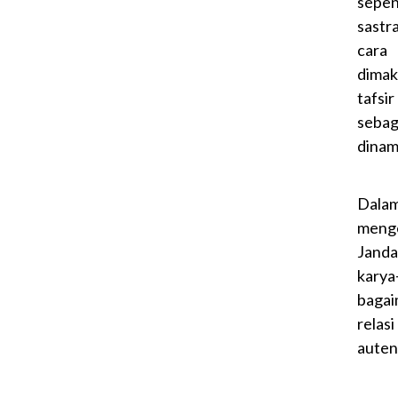
sepe
sastr
cara
dimak
tafsi
sebag
dinam
Dalam
menge
Janda
karya
bagai
relas
auten