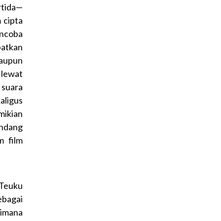
rtida—
 cipta
ncoba
patkan
maupun
 lewat
 suara
aligus
mikian
andang
m film
 Teuku
ebagai
aimana