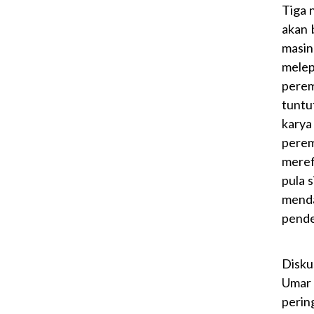
Tiga 
akan 
masi
melep
perem
tuntu
karya
perem
meref
pula 
menda
pende
Disku
Umar 
perin