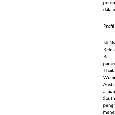
perem
dalam 
Profi
Ni Ny
Kelola
Bali,
pamer
Thail
Women
Austr
artis
South
pengh
mener