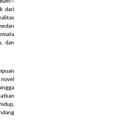
dium—
k dari
litas
 medan
semata
n, dan
empuan
 novel
hingga
hatkan
hidup,
andang