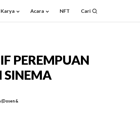
 Karya
Acara
NFT
Cari
TIF PEREMPUAN
N SINEMA
a (Dosen &