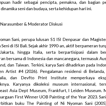
puan hadir sebagai pencipta, pemakna, dan bagian p
dinamika seni dan budaya, serta kehidupan hari ini.
l Narasumber & Moderator Diskusi
oman Sani, perupa lulusan S1 ISI Denpasar dan Magiste
 Seni di ISI Bali. Sejak akhir 1990-an, aktif berpameran tun
 Jakarta, hingga Italia, serta berpartisipasi dalam be
an bersama di Indonesia dan mancanegara, termasuk Aust
and, dan Taiwan. Terkini, karya Sani dihadirkan pada Indo
 Artist #4 (2026). Pengalaman residensi di Belanda, I
alia, dan Devfto Print Institute memperkaya eksp
tiknya. Karyanya dikoleksi museum internasional, te
east Asia Dept Museum, Frankfurt, l Leiden Museum. 
argaan First Winner UOB Painting of the Year 2023. Sani
bitkan buku The Painting of Ni Nyoman Sani (2005